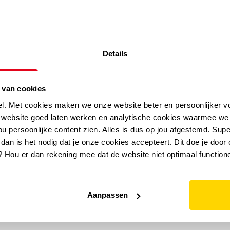
SALE: LAATSTE KANS!
Details
outdoor
zomer
merken
folder
sale
 van cookies
el. Met cookies maken we onze website beter en persoonlijker v
e website goed laten werken en analytische cookies waarmee we
u persoonlijke content zien. Alles is dus op jou afgestemd. Supe
 dan is het nodig dat je onze cookies accepteert. Dit doe je door 
? Hou er dan rekening mee dat de website niet optimaal functione
Aanpassen