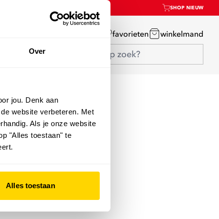
SHOP NIEUW
mijn account
favorieten
winkelmand
Over
oor jou. Denk aan
 de website verbeteren. Met
rhandig. Als je onze website
op "Alles toestaan" te
ert.
Alles toestaan