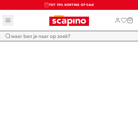
TOT 70% KORTING OP SALE
SALE: LAATSTE KANS!
SHOP NIEUW
Home