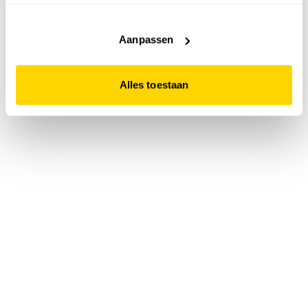
accepteert. Dit doe je door op "Alles toestaan" te klikken.
Liever geen cookies? Hou er dan rekening mee dat de
website niet optimaal functioneert.
Aanpassen
Alles toestaan