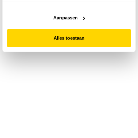
accepteert. Dit doe je door op "Alles toestaan" te klikken.
Liever geen cookies? Hou er dan rekening mee dat de
website niet optimaal functioneert.
Aanpassen
Alles toestaan