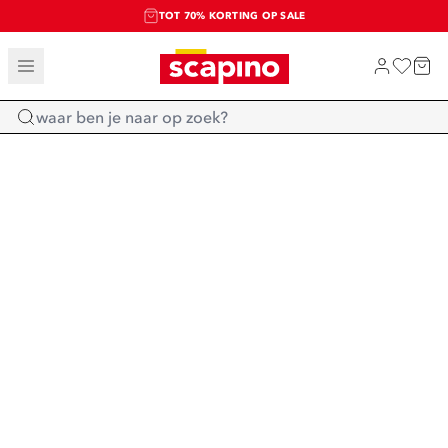
TOT 70% KORTING OP SALE
SALE: LAATSTE KANS!
SHOP NIEUW
Home