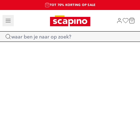
TOT 70% KORTING OP SALE
SALE: LAATSTE KANS!
SHOP NIEUW
Home