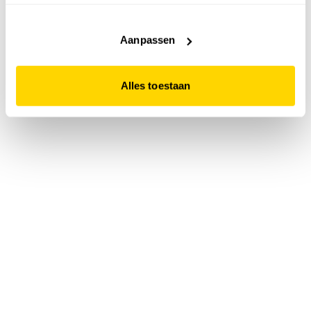
accepteert. Dit doe je door op "Alles toestaan" te klikken.
Liever geen cookies? Hou er dan rekening mee dat de
website niet optimaal functioneert.
Aanpassen
Alles toestaan