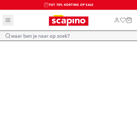
TOT 70% KORTING OP SALE
SALE: LAATSTE KANS!
SHOP NIEUW
Home