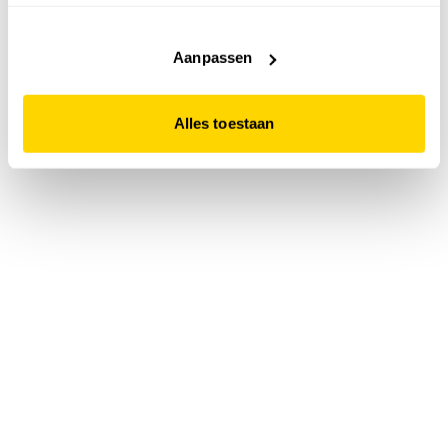
accepteert. Dit doe je door op "Alles toestaan" te klikken.
Liever geen cookies? Hou er dan rekening mee dat de
website niet optimaal functioneert.
Aanpassen
Alles toestaan