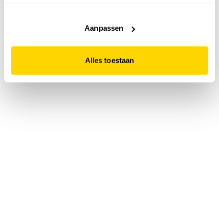
accepteert. Dit doe je door op "Alles toestaan" te klikken.
Liever geen cookies? Hou er dan rekening mee dat de
website niet optimaal functioneert.
Aanpassen
Alles toestaan