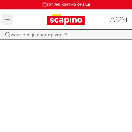
TOT 70% KORTING OP SALE
SALE: LAATSTE KANS!
SHOP NIEUW
Home