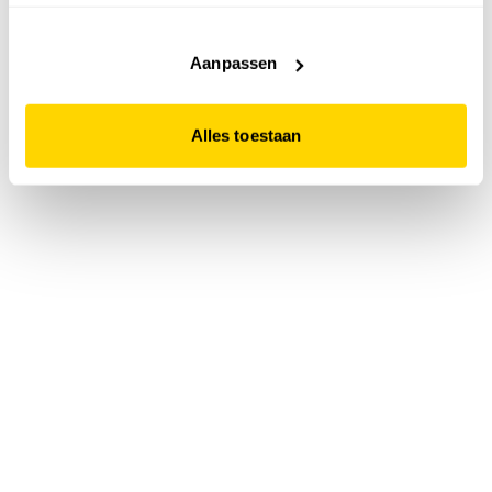
accepteert. Dit doe je door op "Alles toestaan" te klikken.
Liever geen cookies? Hou er dan rekening mee dat de
website niet optimaal functioneert.
Aanpassen
Alles toestaan