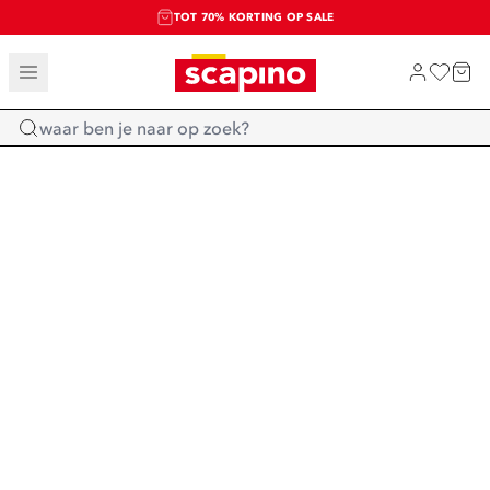
TOT 70% KORTING OP SALE
SALE: LAATSTE KANS!
SHOP NIEUW
Home