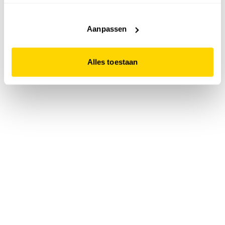
accepteert. Dit doe je door op "Alles toestaan" te klikken.
Liever geen cookies? Hou er dan rekening mee dat de
website niet optimaal functioneert.
Aanpassen
Alles toestaan