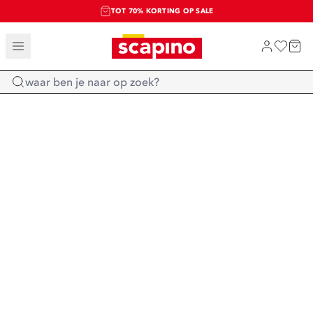
TOT 70% KORTING OP SALE
SALE: LAATSTE KANS!
SHOP NIEUW
Home