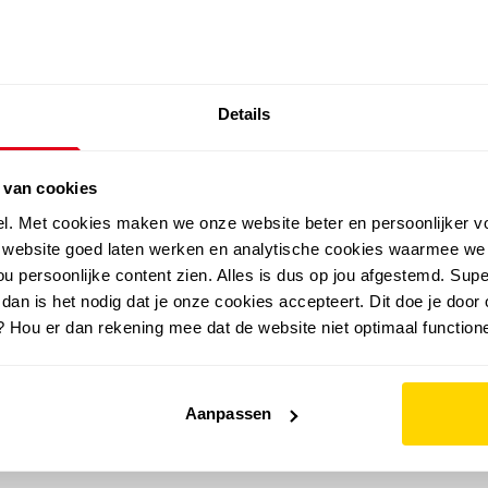
SALE: LAATSTE KANS!
Details
outdoor
zomer
merken
folder
sale
 van cookies
el. Met cookies maken we onze website beter en persoonlijker v
e website goed laten werken en analytische cookies waarmee we
u persoonlijke content zien. Alles is dus op jou afgestemd. Supe
 dan is het nodig dat je onze cookies accepteert. Dit doe je door 
? Hou er dan rekening mee dat de website niet optimaal functione
Aanpassen