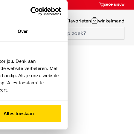
SHOP NIEUW
mijn account
favorieten
winkelmand
Over
oor jou. Denk aan
 de website verbeteren. Met
rhandig. Als je onze website
op "Alles toestaan" te
ert.
Alles toestaan