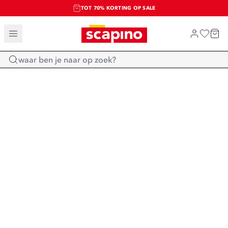
TOT 70% KORTING OP SALE
SALE: LAATSTE KANS!
SHOP NIEUW
Home