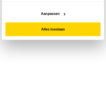
accepteert. Dit doe je door op "Alles toestaan" te klikken.
Liever geen cookies? Hou er dan rekening mee dat de
website niet optimaal functioneert.
Aanpassen
Alles toestaan