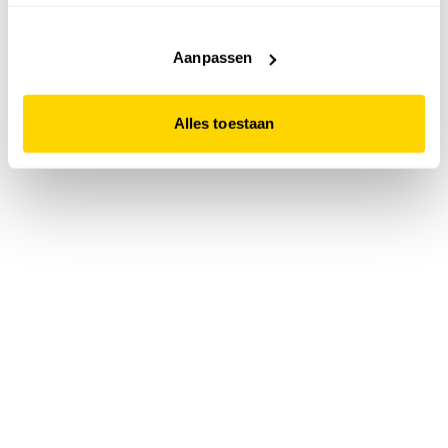
accepteert. Dit doe je door op "Alles toestaan" te klikken.
Liever geen cookies? Hou er dan rekening mee dat de
website niet optimaal functioneert.
Aanpassen
Alles toestaan