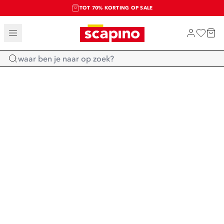
TOT 70% KORTING OP SALE
SALE: LAATSTE KANS!
SHOP NIEUW
Home