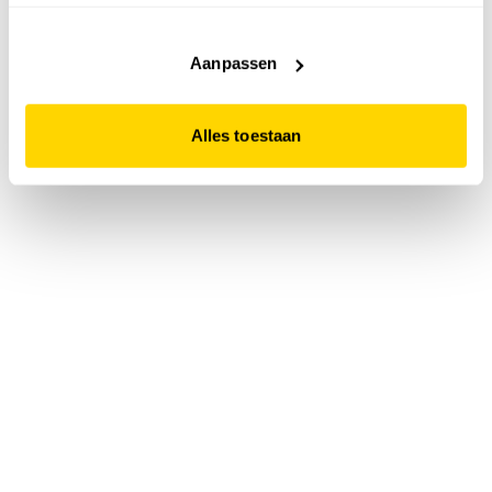
accepteert. Dit doe je door op "Alles toestaan" te klikken.
Liever geen cookies? Hou er dan rekening mee dat de
website niet optimaal functioneert.
Aanpassen
Alles toestaan