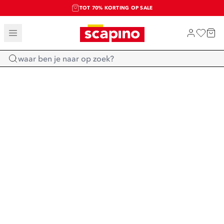
TOT 70% KORTING OP SALE
SALE: LAATSTE KANS!
SHOP NIEUW
Home