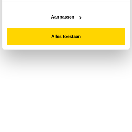
accepteert. Dit doe je door op "Alles toestaan" te klikken.
Liever geen cookies? Hou er dan rekening mee dat de
website niet optimaal functioneert.
Aanpassen
Alles toestaan