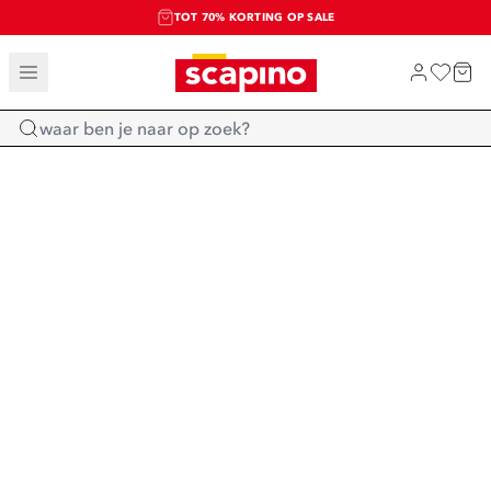
TOT 70% KORTING OP SALE
SALE: LAATSTE KANS!
SHOP NIEUW
Home