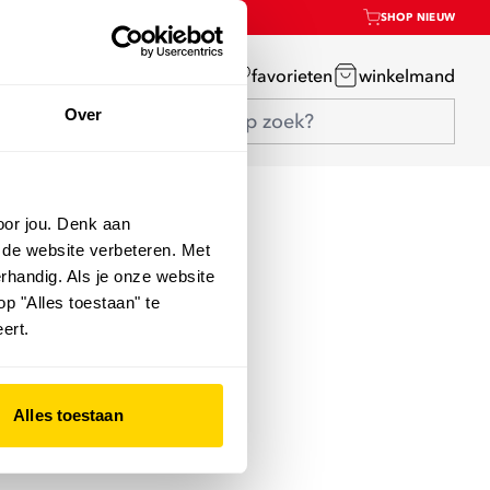
SHOP NIEUW
mijn account
favorieten
winkelmand
Over
oor jou. Denk aan
 de website verbeteren. Met
rhandig. Als je onze website
op "Alles toestaan" te
ert.
Alles toestaan