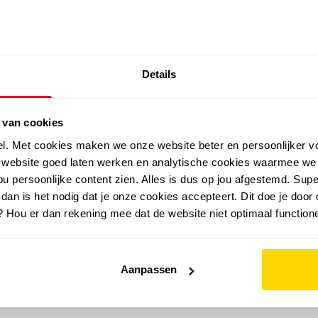
SALE: LAATSTE KANS!
Details
outdoor
zomer
merken
folder
sale
 van cookies
el. Met cookies maken we onze website beter en persoonlijker v
e website goed laten werken en analytische cookies waarmee we
u persoonlijke content zien. Alles is dus op jou afgestemd. Supe
 dan is het nodig dat je onze cookies accepteert. Dit doe je door 
? Hou er dan rekening mee dat de website niet optimaal functione
Aanpassen