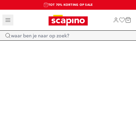
TOT 70% KORTING OP SALE
SALE: LAATSTE KANS!
SHOP NIEUW
Home