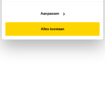
accepteert. Dit doe je door op "Alles toestaan" te klikken.
Liever geen cookies? Hou er dan rekening mee dat de
website niet optimaal functioneert.
Aanpassen
Alles toestaan