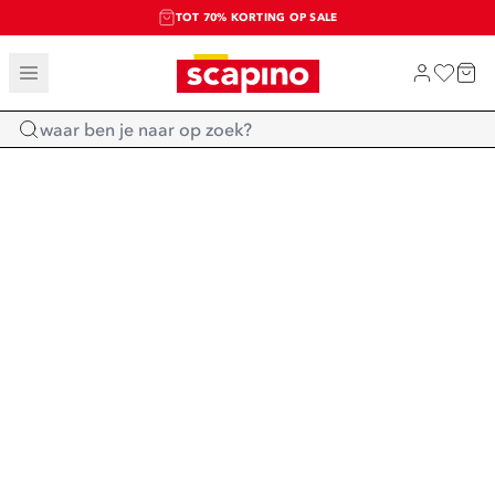
TOT 70% KORTING OP SALE
SALE: LAATSTE KANS!
SHOP NIEUW
Home