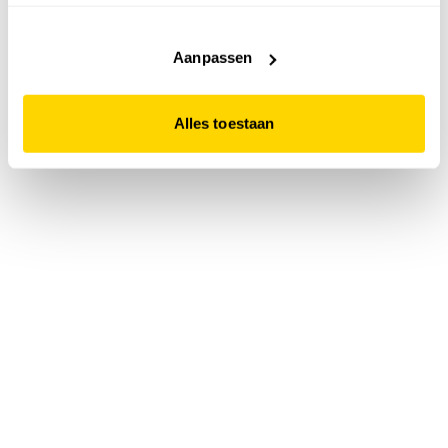
accepteert. Dit doe je door op "Alles toestaan" te klikken.
Liever geen cookies? Hou er dan rekening mee dat de
website niet optimaal functioneert.
Aanpassen
Alles toestaan