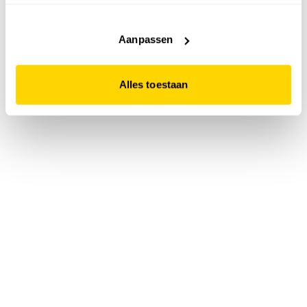
accepteert. Dit doe je door op "Alles toestaan" te klikken.
Liever geen cookies? Hou er dan rekening mee dat de
website niet optimaal functioneert.
Aanpassen
Alles toestaan