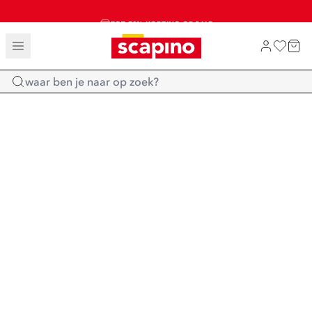
TOT 70% KORTING OP SALE
SALE: LAATSTE KANS!
SHOP NIEUW
Home