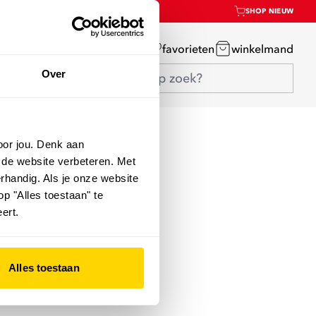
SHOP NIEUW
mijn account
favorieten
winkelmand
Over
oor jou. Denk aan
 de website verbeteren. Met
rhandig. Als je onze website
op "Alles toestaan" te
ert.
Alles toestaan