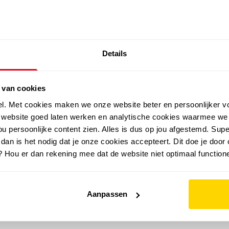
SALE: LAATSTE KANS!
Details
outdoor
zomer
merken
folder
sale
 van cookies
el. Met cookies maken we onze website beter en persoonlijker v
e website goed laten werken en analytische cookies waarmee we
u persoonlijke content zien. Alles is dus op jou afgestemd. Supe
 dan is het nodig dat je onze cookies accepteert. Dit doe je door 
? Hou er dan rekening mee dat de website niet optimaal functione
Aanpassen