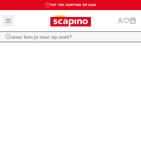
TOT 70% KORTING OP SALE
SALE: LAATSTE KANS!
SHOP NIEUW
Home