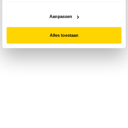
accepteert. Dit doe je door op "Alles toestaan" te klikken.
Liever geen cookies? Hou er dan rekening mee dat de
website niet optimaal functioneert.
Aanpassen
Alles toestaan