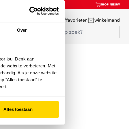
SHOP NIEUW
mijn account
favorieten
winkelmand
Over
oor jou. Denk aan
 de website verbeteren. Met
rhandig. Als je onze website
op "Alles toestaan" te
ert.
Alles toestaan