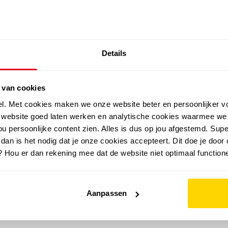
SALE: LAATSTE KANS!
Details
outdoor
zomer
merken
folder
sale
 van cookies
el. Met cookies maken we onze website beter en persoonlijker v
e website goed laten werken en analytische cookies waarmee we
u persoonlijke content zien. Alles is dus op jou afgestemd. Supe
 dan is het nodig dat je onze cookies accepteert. Dit doe je door 
? Hou er dan rekening mee dat de website niet optimaal functione
Aanpassen