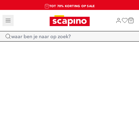
TOT 70% KORTING OP SALE
SALE: LAATSTE KANS!
SHOP NIEUW
Home