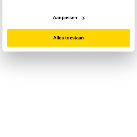
accepteert. Dit doe je door op "Alles toestaan" te klikken.
Liever geen cookies? Hou er dan rekening mee dat de
website niet optimaal functioneert.
Aanpassen
Alles toestaan