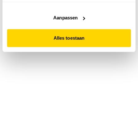
accepteert. Dit doe je door op "Alles toestaan" te klikken.
Liever geen cookies? Hou er dan rekening mee dat de
website niet optimaal functioneert.
Aanpassen
Alles toestaan