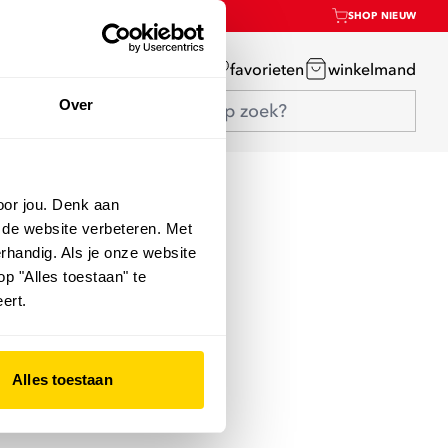
SHOP NIEUW
mijn account
favorieten
winkelmand
Over
oor jou. Denk aan
 de website verbeteren. Met
rhandig. Als je onze website
op "Alles toestaan" te
ert.
Alles toestaan