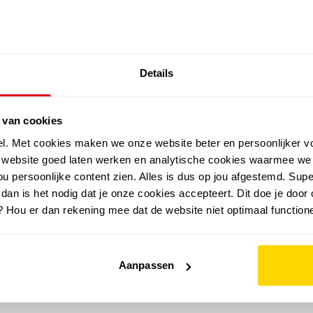
SALE: LAATSTE KANS!
Details
outdoor
zomer
merken
folder
sale
 van cookies
el. Met cookies maken we onze website beter en persoonlijker v
e website goed laten werken en analytische cookies waarmee we
u persoonlijke content zien. Alles is dus op jou afgestemd. Supe
 dan is het nodig dat je onze cookies accepteert. Dit doe je door 
? Hou er dan rekening mee dat de website niet optimaal functione
Aanpassen