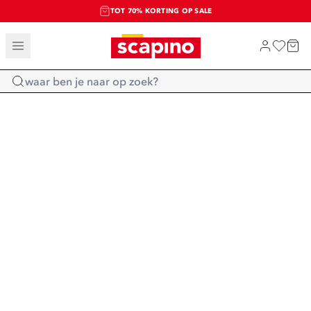
TOT 70% KORTING OP SALE
SALE: LAATSTE KANS!
SHOP NIEUW
Home