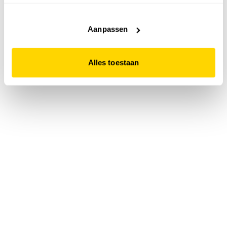
accepteert. Dit doe je door op "Alles toestaan" te klikken.
Liever geen cookies? Hou er dan rekening mee dat de
website niet optimaal functioneert.
Aanpassen
Alles toestaan