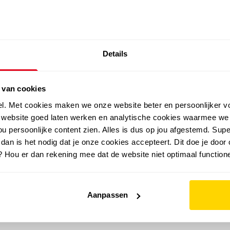
SALE: LAATSTE KANS!
Details
outdoor
zomer
merken
folder
sale
 van cookies
el. Met cookies maken we onze website beter en persoonlijker v
e website goed laten werken en analytische cookies waarmee we
u persoonlijke content zien. Alles is dus op jou afgestemd. Supe
 dan is het nodig dat je onze cookies accepteert. Dit doe je door 
? Hou er dan rekening mee dat de website niet optimaal functione
Aanpassen