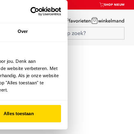
SHOP NIEUW
mijn account
favorieten
winkelmand
Over
oor jou. Denk aan
 de website verbeteren. Met
rhandig. Als je onze website
op "Alles toestaan" te
ert.
Alles toestaan