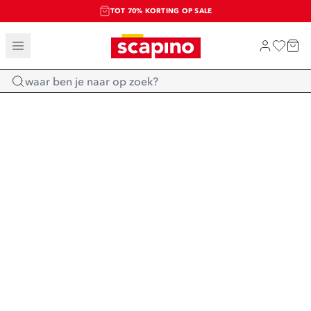
TOT 70% KORTING OP SALE
SALE: LAATSTE KANS!
SHOP NIEUW
Home