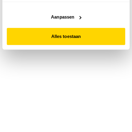
accepteert. Dit doe je door op "Alles toestaan" te klikken.
Liever geen cookies? Hou er dan rekening mee dat de
website niet optimaal functioneert.
Aanpassen
Alles toestaan