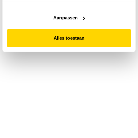
accepteert. Dit doe je door op "Alles toestaan" te klikken.
Liever geen cookies? Hou er dan rekening mee dat de
website niet optimaal functioneert.
Aanpassen
Alles toestaan