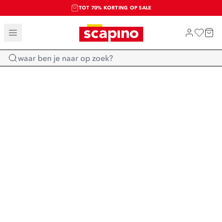
TOT 70% KORTING OP SALE
SALE: LAATSTE KANS!
SHOP NIEUW
Home