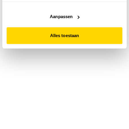
accepteert. Dit doe je door op "Alles toestaan" te klikken.
Liever geen cookies? Hou er dan rekening mee dat de
website niet optimaal functioneert.
Aanpassen
Alles toestaan