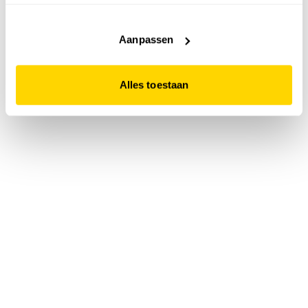
accepteert. Dit doe je door op "Alles toestaan" te klikken.
Liever geen cookies? Hou er dan rekening mee dat de
website niet optimaal functioneert.
Aanpassen
Alles toestaan