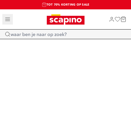
TOT 70% KORTING OP SALE
SALE: LAATSTE KANS!
SHOP NIEUW
Home