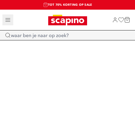
TOT 70% KORTING OP SALE
SALE: LAATSTE KANS!
SHOP NIEUW
Home