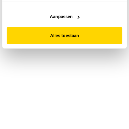
accepteert. Dit doe je door op "Alles toestaan" te klikken.
Liever geen cookies? Hou er dan rekening mee dat de
website niet optimaal functioneert.
Aanpassen
Alles toestaan