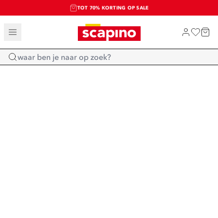
TOT 70% KORTING OP SALE
SALE: LAATSTE KANS!
SHOP NIEUW
Home