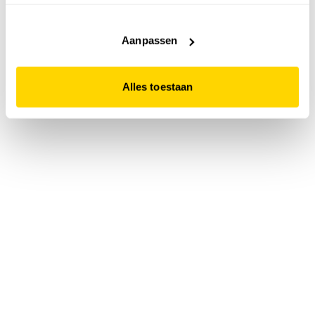
accepteert. Dit doe je door op "Alles toestaan" te klikken.
Liever geen cookies? Hou er dan rekening mee dat de
website niet optimaal functioneert.
Aanpassen
Alles toestaan