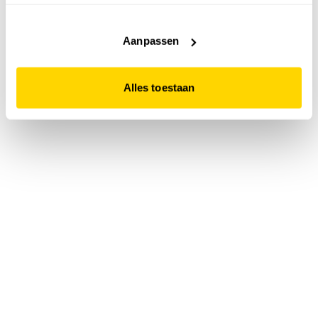
accepteert. Dit doe je door op "Alles toestaan" te klikken.
Liever geen cookies? Hou er dan rekening mee dat de
website niet optimaal functioneert.
Aanpassen
Alles toestaan