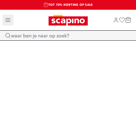
TOT 70% KORTING OP SALE
SALE: LAATSTE KANS!
SHOP NIEUW
Home