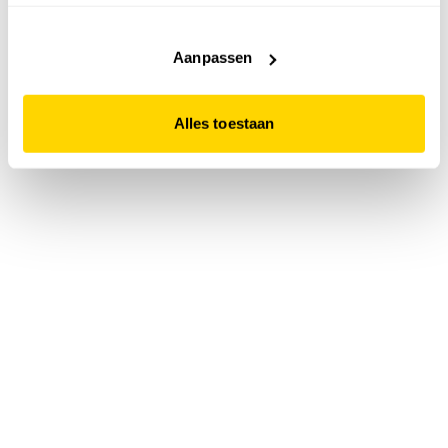
accepteert. Dit doe je door op "Alles toestaan" te klikken.
Liever geen cookies? Hou er dan rekening mee dat de
website niet optimaal functioneert.
Aanpassen
Alles toestaan