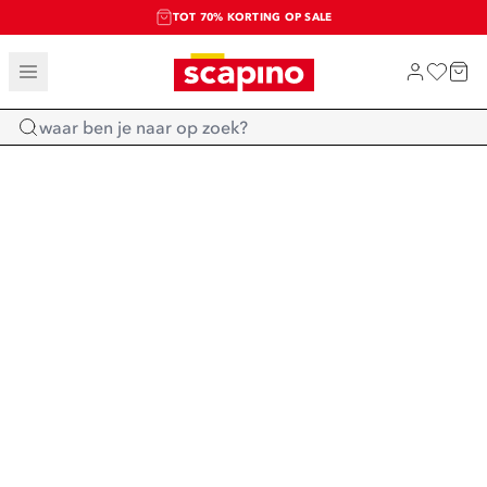
TOT 70% KORTING OP SALE
SALE: LAATSTE KANS!
SHOP NIEUW
Home