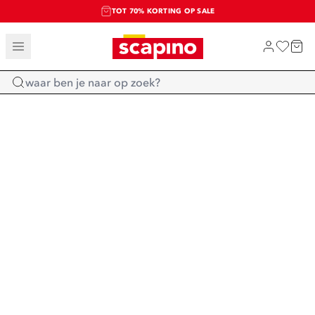
TOT 70% KORTING OP SALE
SALE: LAATSTE KANS!
SHOP NIEUW
Home