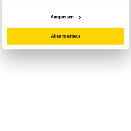
accepteert. Dit doe je door op "Alles toestaan" te klikken.
Liever geen cookies? Hou er dan rekening mee dat de
website niet optimaal functioneert.
Aanpassen
Alles toestaan