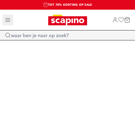
TOT 70% KORTING OP SALE
SALE: LAATSTE KANS!
SHOP NIEUW
Home