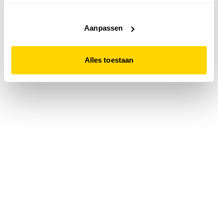
accepteert. Dit doe je door op "Alles toestaan" te klikken.
Liever geen cookies? Hou er dan rekening mee dat de
website niet optimaal functioneert.
Aanpassen
Alles toestaan