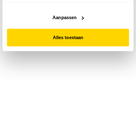
accepteert. Dit doe je door op "Alles toestaan" te klikken.
Liever geen cookies? Hou er dan rekening mee dat de
website niet optimaal functioneert.
Aanpassen
Alles toestaan