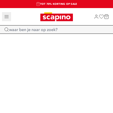
TOT 70% KORTING OP SALE
SALE: LAATSTE KANS!
SHOP NIEUW
Home