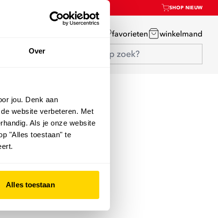
SHOP NIEUW
mijn account
favorieten
winkelmand
Over
oor jou. Denk aan
 de website verbeteren. Met
rhandig. Als je onze website
op "Alles toestaan" te
ert.
Alles toestaan