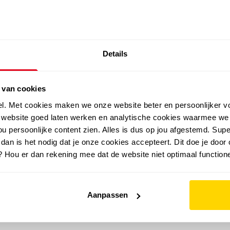
SALE: LAATSTE KANS!
Details
outdoor
zomer
merken
folder
sale
 van cookies
el. Met cookies maken we onze website beter en persoonlijker v
e website goed laten werken en analytische cookies waarmee we
u persoonlijke content zien. Alles is dus op jou afgestemd. Supe
 dan is het nodig dat je onze cookies accepteert. Dit doe je door 
? Hou er dan rekening mee dat de website niet optimaal functione
Aanpassen