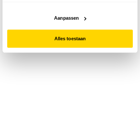
accepteert. Dit doe je door op "Alles toestaan" te klikken.
Liever geen cookies? Hou er dan rekening mee dat de
website niet optimaal functioneert.
Aanpassen
Alles toestaan