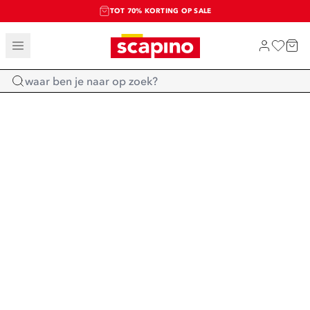
TOT 70% KORTING OP SALE
SALE: LAATSTE KANS!
SHOP NIEUW
Home