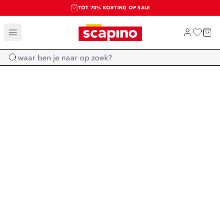
TOT 70% KORTING OP SALE
SALE: LAATSTE KANS!
SHOP NIEUW
Home