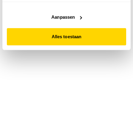
accepteert. Dit doe je door op "Alles toestaan" te klikken.
Liever geen cookies? Hou er dan rekening mee dat de
website niet optimaal functioneert.
Aanpassen
Alles toestaan