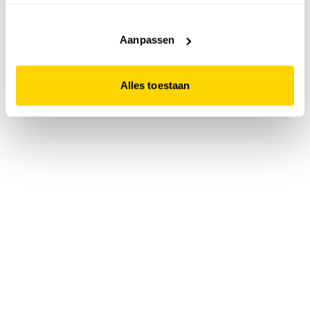
accepteert. Dit doe je door op "Alles toestaan" te klikken.
Liever geen cookies? Hou er dan rekening mee dat de
website niet optimaal functioneert.
Aanpassen
Alles toestaan