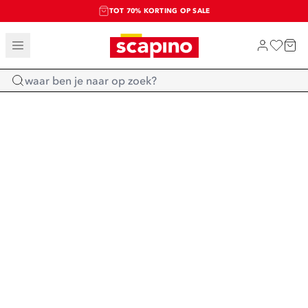
TOT 70% KORTING OP SALE
SALE: LAATSTE KANS!
SHOP NIEUW
Home