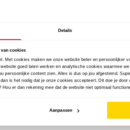
SALE: LAATSTE KANS!
Details
outdoor
zomer
merken
folder
sale
 van cookies
el. Met cookies maken we onze website beter en persoonlijker v
e website goed laten werken en analytische cookies waarmee we
u persoonlijke content zien. Alles is dus op jou afgestemd. Supe
 dan is het nodig dat je onze cookies accepteert. Dit doe je door 
? Hou er dan rekening mee dat de website niet optimaal functione
Aanpassen