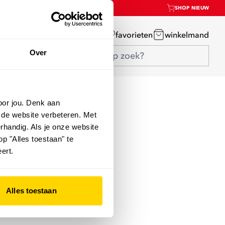
SHOP NIEUW
mijn account
favorieten
winkelmand
Over
oor jou. Denk aan
 de website verbeteren. Met
rhandig. Als je onze website
op "Alles toestaan" te
ert.
Alles toestaan