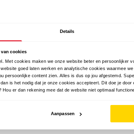
SALE: LAATSTE KANS!
Details
outdoor
zomer
merken
folder
sale
 van cookies
el. Met cookies maken we onze website beter en persoonlijker v
e website goed laten werken en analytische cookies waarmee we
u persoonlijke content zien. Alles is dus op jou afgestemd. Supe
 dan is het nodig dat je onze cookies accepteert. Dit doe je door 
? Hou er dan rekening mee dat de website niet optimaal functione
Aanpassen