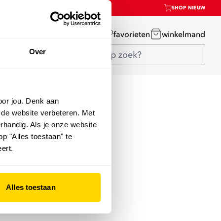
SHOP NIEUW
mijn account
favorieten
winkelmand
Over
oor jou. Denk aan
 de website verbeteren. Met
rhandig. Als je onze website
op "Alles toestaan" te
ert.
Alles toestaan