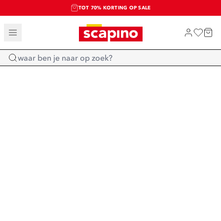
TOT 70% KORTING OP SALE
SALE: LAATSTE KANS!
SHOP NIEUW
Home