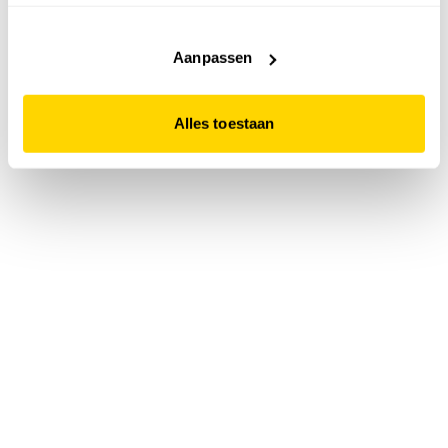
accepteert. Dit doe je door op "Alles toestaan" te klikken.
Liever geen cookies? Hou er dan rekening mee dat de
website niet optimaal functioneert.
Aanpassen
Alles toestaan