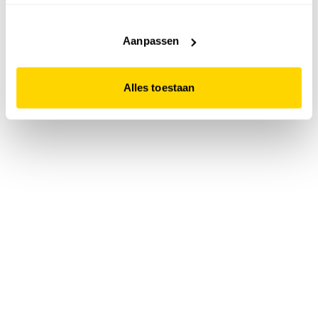
accepteert. Dit doe je door op "Alles toestaan" te klikken.
Liever geen cookies? Hou er dan rekening mee dat de
website niet optimaal functioneert.
Aanpassen
Alles toestaan