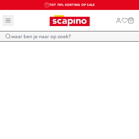
TOT 70% KORTING OP SALE
SALE: LAATSTE KANS!
SHOP NIEUW
Home