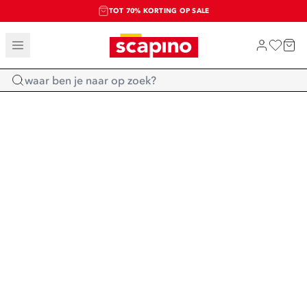
TOT 70% KORTING OP SALE
SALE: LAATSTE KANS!
SHOP NIEUW
Home