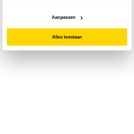
accepteert. Dit doe je door op "Alles toestaan" te klikken.
Liever geen cookies? Hou er dan rekening mee dat de
website niet optimaal functioneert.
Aanpassen
Alles toestaan