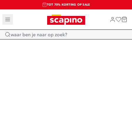
TOT 70% KORTING OP SALE
SALE: LAATSTE KANS!
SHOP NIEUW
Home