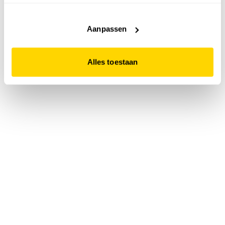
accepteert. Dit doe je door op "Alles toestaan" te klikken.
Liever geen cookies? Hou er dan rekening mee dat de
website niet optimaal functioneert.
Aanpassen
Alles toestaan