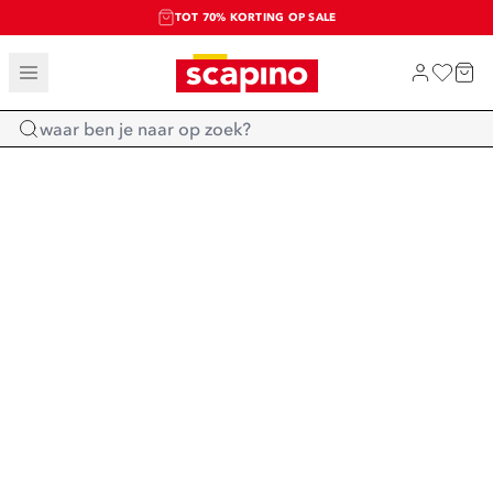
TOT 70% KORTING OP SALE
SALE: LAATSTE KANS!
SHOP NIEUW
Home