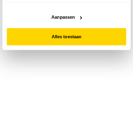
accepteert. Dit doe je door op "Alles toestaan" te klikken.
Liever geen cookies? Hou er dan rekening mee dat de
website niet optimaal functioneert.
Aanpassen
Alles toestaan