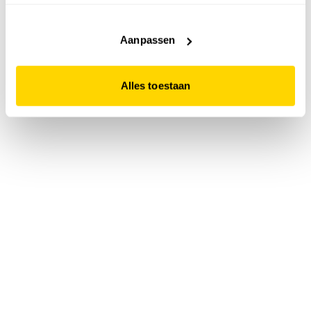
accepteert. Dit doe je door op "Alles toestaan" te klikken.
Liever geen cookies? Hou er dan rekening mee dat de
website niet optimaal functioneert.
Aanpassen
Alles toestaan