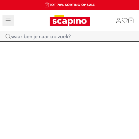
TOT 70% KORTING OP SALE
SALE: LAATSTE KANS!
SHOP NIEUW
Home