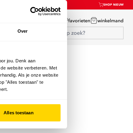
SHOP NIEUW
mijn account
favorieten
winkelmand
Over
oor jou. Denk aan
 de website verbeteren. Met
rhandig. Als je onze website
op "Alles toestaan" te
ert.
Alles toestaan