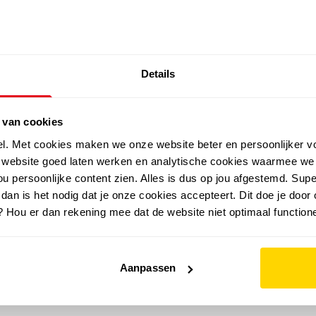
SALE: LAATSTE KANS!
Details
outdoor
zomer
merken
folder
sale
 van cookies
el. Met cookies maken we onze website beter en persoonlijker v
e website goed laten werken en analytische cookies waarmee we
u persoonlijke content zien. Alles is dus op jou afgestemd. Supe
 dan is het nodig dat je onze cookies accepteert. Dit doe je door 
? Hou er dan rekening mee dat de website niet optimaal functione
Aanpassen