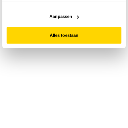
accepteert. Dit doe je door op "Alles toestaan" te klikken.
Liever geen cookies? Hou er dan rekening mee dat de
website niet optimaal functioneert.
Aanpassen
Alles toestaan