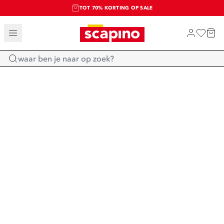
TOT 70% KORTING OP SALE
SALE: LAATSTE KANS!
SHOP NIEUW
Home